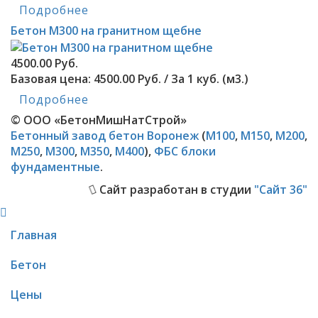
Подробнее
Бетон М300 на гранитном щебне
4500.00 Руб.
Базовая цена:
4500.00 Руб. / За 1 куб. (м3.)
Подробнее
© ООО «БетонМишНатСтрой»
Бетонный завод
бетон Воронеж
(
М100
,
М150
,
М200
,
М250
,
М300
,
М350
,
М400
),
ФБС блоки
фундаментные
.
Сайт разработан в студии
"Сайт 36"
Главная
Бетон
Цены