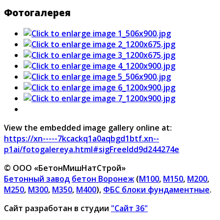
Фотогалерея
View the embedded image gallery online at:
https://xn-----7kcackq1a0aqbgd1btf.xn--
p1ai/fotogalereya.html#sigFreeIdd9d244274e
© ООО «БетонМишНатСтрой»
Бетонный завод
бетон Воронеж
(
М100
,
М150
,
М200
,
М250
,
М300
,
М350
,
М400
),
ФБС блоки фундаментные
.
Сайт разработан в студии
"Сайт 36"